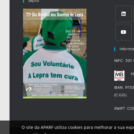
Lepra
Informa
NIPC: 501
9
IBAN: PT5
(C.G.D.)
SWIFT CO
O site da APARF utiliza cookies para melhorar a sua expe