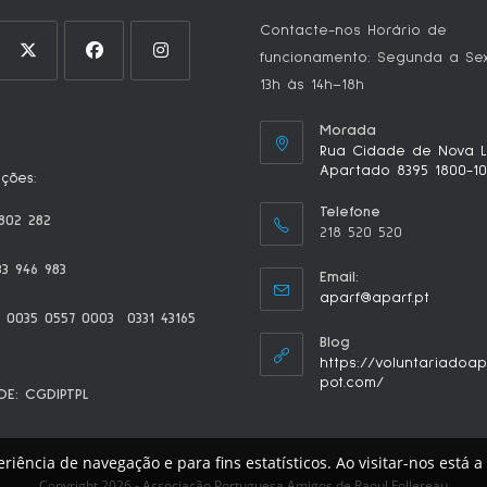
Contacte-nos Horário de
funcionamento: Segunda a Sex
13h às 14h–18h
Morada
Rua Cidade de Nova Li
Apartado 8395 1800-10
ções:
Telefone
 802 282
218 520 520
33 946 983
Email:
aparf@aparf.pt
0 0035 0557 0003 0331 43165
Blog
https://voluntariadoap
pot.com/
DE: CGDIPTPL
riência de navegação e para fins estatísticos. Ao visitar-nos está a
Copyright 2026 - Associação Portuguesa Amigos de Raoul Follereau