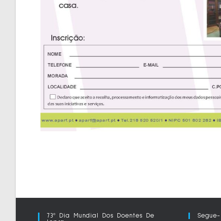
73º Dia Mundial Dos Doentes De
Segue-