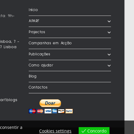
Início
ta: 9h-
APARF
Projectos
sboa, 7 -
Campanhas em Acção
7 Lisboa
Publicações
Como ajudar
Blog
Contactos
arf.blogs
 consentir a
Concordo
Cookies settings