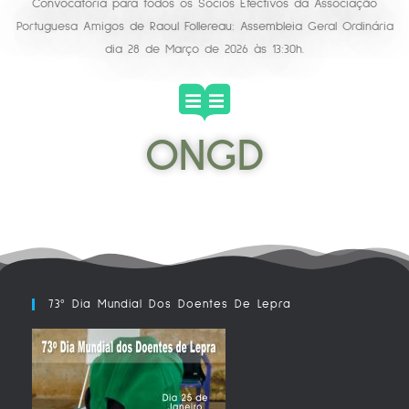
Convocatória para todos os Sócios Efectivos da Associação
Portuguesa Amigos de Raoul Follereau: Assembleia Geral Ordinária
dia 28 de Março de 2026 às 13:30h.
ONGD
73º Dia Mundial Dos Doentes De Lepra