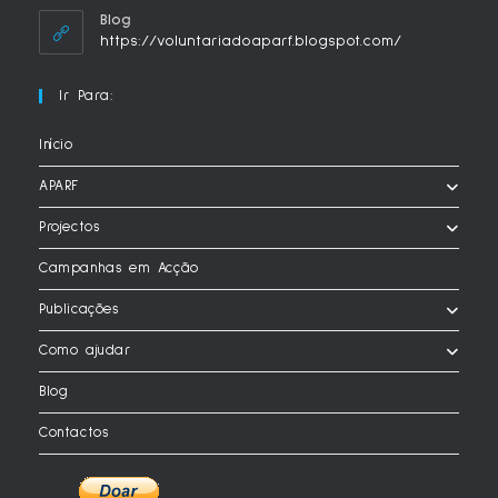
your
Blog
application
https://voluntariadoaparf.blogspot.com/
Ir Para:
Início
APARF
Projectos
Campanhas em Acção
Publicações
Como ajudar
Blog
Contactos