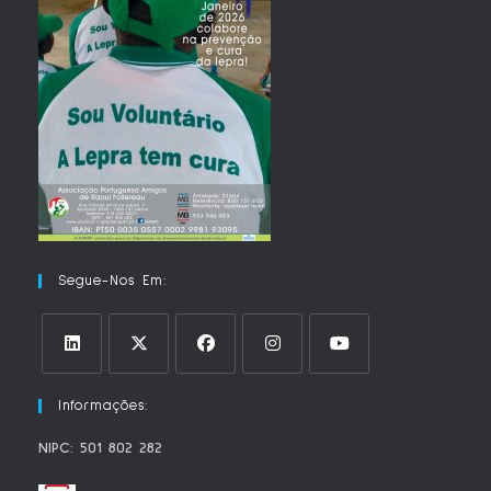
Segue-Nos Em:
Opens
Opens
Opens
Opens
Opens
Informações:
in
in
in
in
in
a
a
a
a
a
NIPC: 501 802 282
new
new
new
new
new