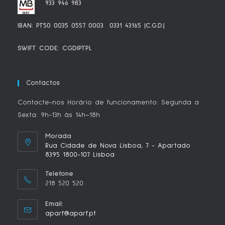
tab
tab
tab
tab
tab
933 946 983
IBAN: PT50 0035 0557 0003 0331 43165 (C.G.D.)
SWIFT CODE: CGDIPTPL
Contactos
Contacte-nos Horário de funcionamento: Segunda a
Sexta: 9h-13h às 14h–18h
Morada
Rua Cidade de Nova Lisboa, 7 - Apartado
8395 1800-107 Lisboa
Telefone
218 520 520
Email:
Opens
aparf@aparf.pt
in