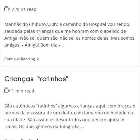
Reading
2 mins read
time:
Manhãs do Chibuto7,30h: a caminho do Hospital vou sendo
saudada pelas crianças que me honram com o apelido de
Amiga. Não sei quem são, não sei os nomes delas. Mas somos
amigas. - Ámiga! Bom dia.-…
Manhãs
Continue Reading
Do
Chibuto
Crianças “ratinhos”
Reading
1 min read
time:
São autênticos “ratinhos” algumas crianças aqui, com braços e
pernas da grossura de um dedo, com tamanho de metade da
sua idade. São assim os desnutridos que pedem ajuda às
Irmãs. Os dois gémeos da fotografia,…