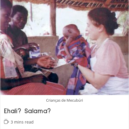
Mas
Não
Só.
Crianças de Mecubúri
Ehali? Salama?
Reading
3 mins read
time: