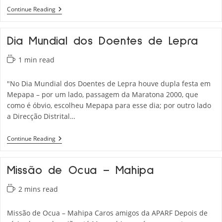
Testemunha
Continue Reading
De
Um
Doente
Dia Mundial dos Doentes de Lepra
Reading
1 min read
time:
"No Dia Mundial dos Doentes de Lepra houve dupla festa em
Mepapa – por um lado, passagem da Maratona 2000, que
como é óbvio, escolheu Mepapa para esse dia; por outro lado
a Direcção Distrital…
Dia
Continue Reading
Mundial
Dos
Doentes
Missão de Ocua – Mahipa
De
Lepra
Reading
2 mins read
time:
Missão de Ocua – Mahipa Caros amigos da APARF Depois de