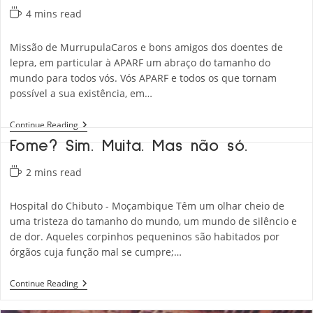
Reading
4 mins read
time:
Missão de MurrupulaCaros e bons amigos dos doentes de
lepra, em particular à APARF um abraço do tamanho do
mundo para todos vós. Vós APARF e todos os que tornam
possível a sua existência, em…
Missão
Continue Reading
De
Fome? Sim. Muita. Mas não só.
Murrupula
Reading
2 mins read
time:
Hospital do Chibuto - Moçambique Têm um olhar cheio de
uma tristeza do tamanho do mundo, um mundo de silêncio e
de dor. Aqueles corpinhos pequeninos são habitados por
órgãos cuja função mal se cumpre;…
Fome?
Continue Reading
Sim.
Muita.