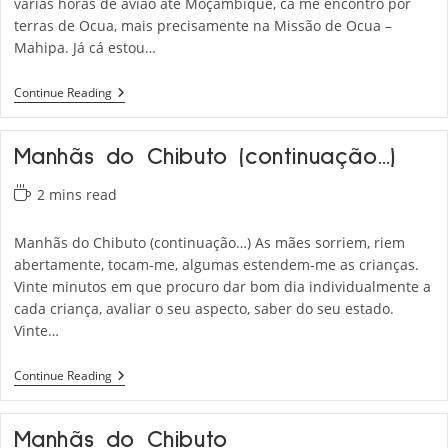
várias horas de avião até Moçambique, cá me encontro por
terras de Ocua, mais precisamente na Missão de Ocua –
Mahipa. Já cá estou…
Missão
Continue Reading
De
Ocua
–
Manhãs do Chibuto (continuação…)
Mahipa
Reading
2 mins read
time:
Manhãs do Chibuto (continuação…) As mães sorriem, riem
abertamente, tocam-me, algumas estendem-me as crianças.
Vinte minutos em que procuro dar bom dia individualmente a
cada criança, avaliar o seu aspecto, saber do seu estado.
Vinte…
Manhãs
Continue Reading
Do
Chibuto
(continuação…)
Manhãs do Chibuto